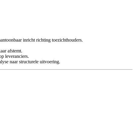
ntoonbaar inricht richting toezichthouders.
aar afstemt.
op leveranciers.
yse naar structurele uitvoering.