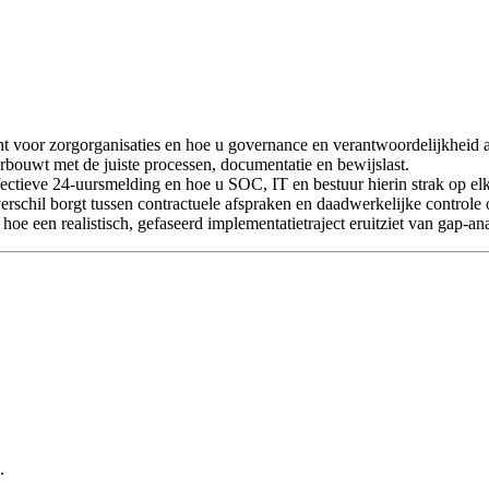
t voor zorgorganisaties en hoe u governance en verantwoordelijkheid aa
rbouwt met de juiste processen, documentatie en bewijslast.
fectieve 24-uursmelding en hoe u SOC, IT en bestuur hierin strak op elk
rschil borgt tussen contractuele afspraken en daadwerkelijke controle 
 een realistisch, gefaseerd implementatietraject eruitziet van gap-anal
.