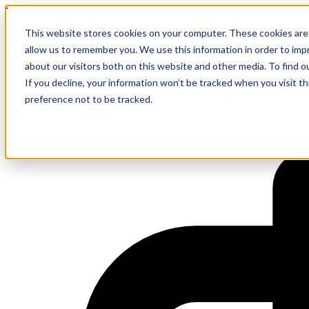
Ronde tafel evenement
This website stores cookies on your computer. These cookies are 
NIS2 in de Zorg: van verplicht
allow us to remember you. We use this information in order to im
about our visitors both on this website and other media. To find 
If you decline, your information won’t be tracked when you visit t
preference not to be tracked.